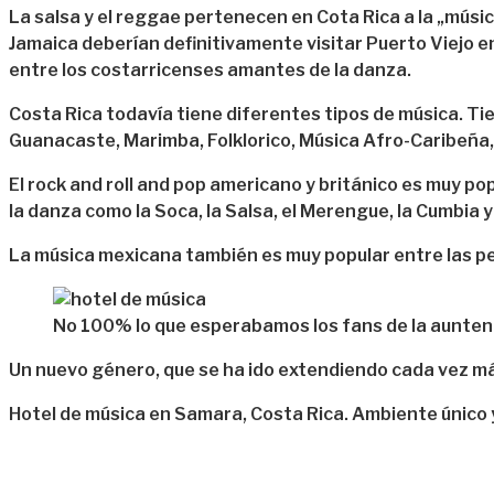
La salsa y el reggae pertenecen en Cota Rica a la „músic
Jamaica deberían definitivamente visitar Puerto Viejo e
entre los costarricenses amantes de la danza.
Costa Rica todavía tiene diferentes tipos de música. T
Guanacaste, Marimba, Folklorico, Música Afro-Caribeña,
El rock and roll and pop americano y británico es muy p
la danza como la Soca, la Salsa, el Merengue, la Cumbia 
La música mexicana también es muy popular entre las pers
No 100% lo que esperabamos los fans de la aunten
Un nuevo género, que se ha ido extendiendo cada vez más
Hotel de música en Samara, Costa Rica. Ambiente único