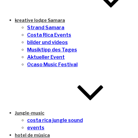
kreative lodge Samara
Strand Samara
Costa Rica Events
bilder und videos
Musiktipp des Tages
Aktueller Event
Ocaso Music Festival
Jungle-music
costa rica jungle sound
events
hotel de música