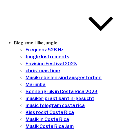
Blog smell like jungle
Frequenz 528 Hz
Jungle Instruments
Envision Festival 2023
christmas time
Musikrebellen sind ausgestorben
Marimba
Sonnengruß in Costa Rica 2023
musiker-praktikantin-gesucht
music telegram costa rica
Kiss rockt Costa Rica
Musik in Costa Rica
Musik Costa Rica Jam