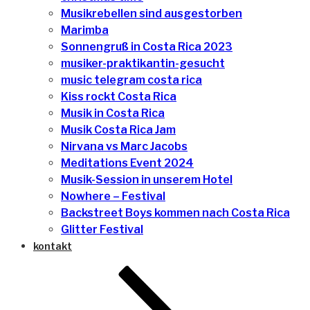
Musikrebellen sind ausgestorben
Marimba
Sonnengruß in Costa Rica 2023
musiker-praktikantin-gesucht
music telegram costa rica
Kiss rockt Costa Rica
Musik in Costa Rica
Musik Costa Rica Jam
Nirvana vs Marc Jacobs
Meditations Event 2024
Musik-Session in unserem Hotel
Nowhere – Festival
Backstreet Boys kommen nach Costa Rica
Glitter Festival
kontakt
Nach
unten
zum