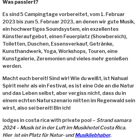
Was passiert?
Es sind 5 Campingtage vorbereitet, vom 1. Februar
2023 bis zum 5. Februar 2023, an denen wir gute Musik,
ein hochwertiges Soundsystem, ein exzellentes
Künstleraufgebot, einen Feuerplatz (Showbereich),
Toiletten, Duschen, Essensverkauf, Getränke,
Kunsthandwerk, Yoga, Workshops, Touren, eine
Kunstgalerie, Zeremonien und vieles mehr genießen
werden.
Macht euch bereit! Sind wir! Wie du weißt, ist Nahual
Spirit mehr als ein Festival, es ist eine Ode an die Natur
und das Leben selbst, aber vergiss nicht, dass du in
einem echten Naturszenario mitten im Regenwald sein
wirst, also sei bereit! Bin ich!
lodges in costa rica with private pool –
Strand samara
2024 – Musik ist in der Luft im Musikhotel Costa Rica.
Hier ist ein Platz für Natur- und
Musikliebhaber
.