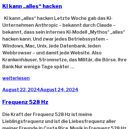
am
KI kann „alles“ hacken
KI kann „alles“ hacken Letzte Woche gab das KI-
Unternehmen Anthropic – bekannt durch Claude –
bekannt, dass sein internes KI-Modell „Mythos“ „alles“
hacken kann. Und zwar jedes Betriebssystem –
Windows, Mac, Unix. Jede Datenbank. Jeden
Webbrowser – und damit jede Website. Also
Krankenhäuser, Stromnetze, das Militär, die Börse. Ihre
Bank Nur wenige Tage später …
„KI
weiterlesen
kann
Veröffentlicht
August 22, 2024
August 24, 2024
„alles“
am
hacken“
Frequenz 528 Hz
Die Kraft der Frequenz 528 Hz ist meine
Lieblingsfrequenz und ist die Liebesfrequenz aller
meiner Freunde in Costa Rica. Musik in Frequenz 528 Hz