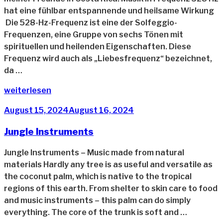
hat eine fühlbar entspannende und heilsame Wirkung
Die 528-Hz-Frequenz ist eine der Solfeggio-
Frequenzen, eine Gruppe von sechs Tönen mit
spirituellen und heilenden Eigenschaften. Diese
Frequenz wird auch als „Liebesfrequenz“ bezeichnet,
da …
„Frequenz
weiterlesen
528
Veröffentlicht
August 15, 2024
August 16, 2024
Hz“
am
Jungle Instruments
Jungle Instruments – Music made from natural
materials Hardly any tree is as useful and versatile as
the coconut palm, which is native to the tropical
regions of this earth. From shelter to skin care to food
and music instruments – this palm can do simply
everything. The core of the trunk is soft and …