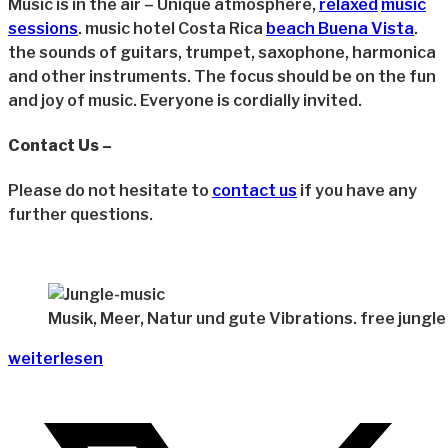
Music is in the air – Unique atmosphere,
relaxed
music
sessions
. music hotel Costa Rica
beach Buena Vista
.
the sounds of guitars, trumpet, saxophone, harmonica
and other instruments. The focus should be on the fun
and joy of music. Everyone is cordially invited.
Contact Us –
Please do not hesitate to
contact us
if you have any
further questions.
Musik, Meer, Natur und gute Vibrations. free jungle
„Jungle-
weiterlesen
music“