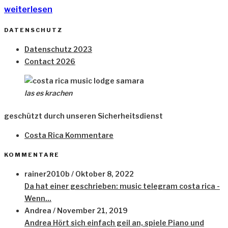
„Jungle
weiterlesen
Instruments“
DATENSCHUTZ
Datenschutz 2023
Contact 2026
las es krachen
geschützt durch unseren Sicherheitsdienst
Costa Rica Kommentare
KOMMENTARE
rainer2010b
/
Oktober 8, 2022
Da hat einer geschrieben: music telegram costa rica -
Wenn...
Andrea
/
November 21, 2019
Andrea Hört sich einfach geil an, spiele Piano und