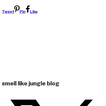
Tweet
Pin
Like
smell like jungle blog