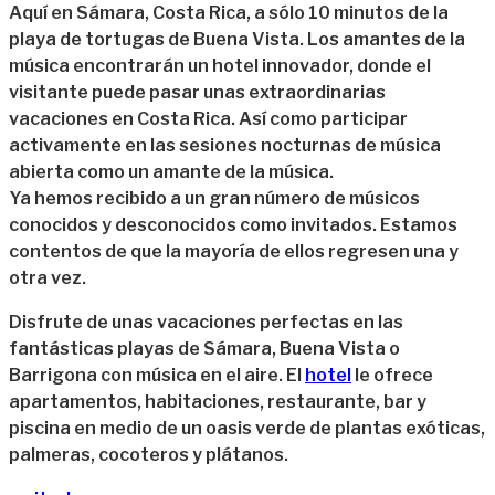
Aquí en Sámara, Costa Rica, a sólo 10 minutos de la
playa de tortugas de Buena Vista. Los amantes de la
música encontrarán un hotel innovador, donde el
visitante puede pasar unas extraordinarias
vacaciones en Costa Rica. Así como participar
activamente en las sesiones nocturnas de música
abierta como un amante de la música.
Ya hemos recibido a un gran número de músicos
conocidos y desconocidos como invitados. Estamos
contentos de que la mayoría de ellos regresen una y
otra vez.
Disfrute de unas vacaciones perfectas en las
fantásticas playas de Sámara, Buena Vista o
Barrigona con música en el aire. El
hotel
le ofrece
apartamentos, habitaciones, restaurante, bar y
piscina en medio de un oasis verde de plantas exóticas,
palmeras, cocoteros y plátanos.