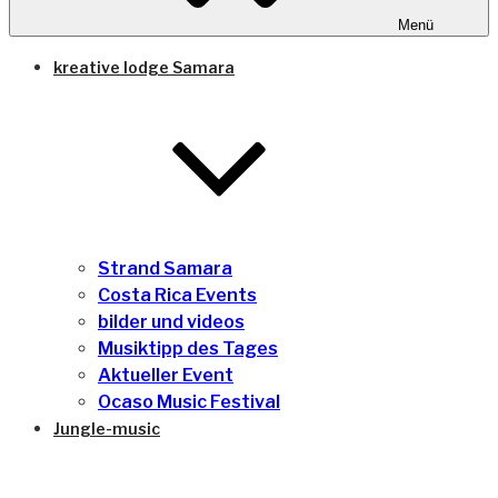
Menü
kreative lodge Samara
Strand Samara
Costa Rica Events
bilder und videos
Musiktipp des Tages
Aktueller Event
Ocaso Music Festival
Jungle-music