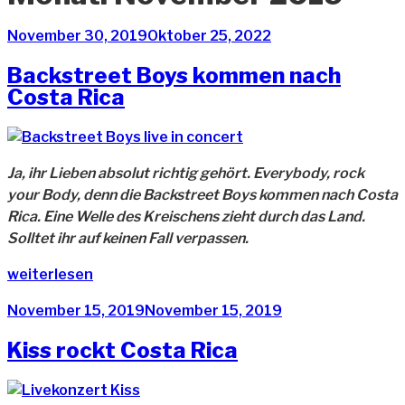
Veröffentlicht
November 30, 2019
Oktober 25, 2022
am
Backstreet Boys kommen nach
Costa Rica
Ja, ihr Lieben absolut richtig gehört. Everybody, rock
your Body, denn die Backstreet Boys kommen nach Costa
Rica. Eine Welle des Kreischens zieht durch das Land.
Solltet ihr auf keinen Fall verpassen.
„Backstreet
weiterlesen
Boys
Veröffentlicht
November 15, 2019
November 15, 2019
kommen
am
nach
Kiss rockt Costa Rica
Costa
Rica“