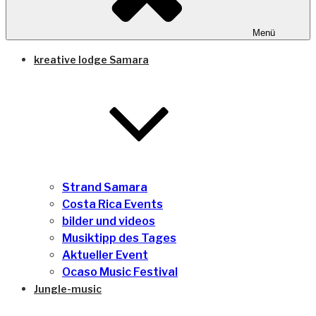
Menü
kreative lodge Samara
Strand Samara
Costa Rica Events
bilder und videos
Musiktipp des Tages
Aktueller Event
Ocaso Music Festival
Jungle-music