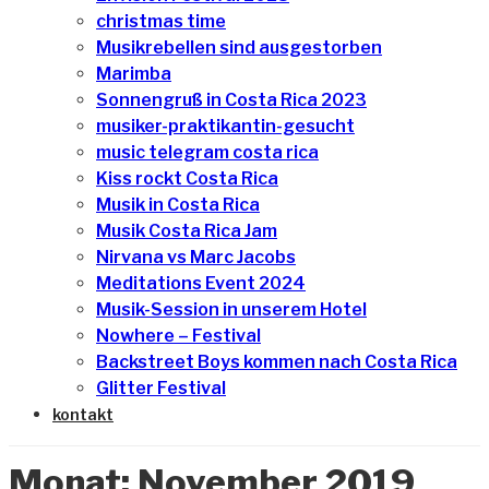
christmas time
Musikrebellen sind ausgestorben
Marimba
Sonnengruß in Costa Rica 2023
musiker-praktikantin-gesucht
music telegram costa rica
Kiss rockt Costa Rica
Musik in Costa Rica
Musik Costa Rica Jam
Nirvana vs Marc Jacobs
Meditations Event 2024
Musik-Session in unserem Hotel
Nowhere – Festival
Backstreet Boys kommen nach Costa Rica
Glitter Festival
kontakt
Monat:
November 2019