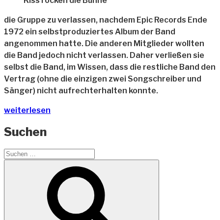
Kiss rocken die Bühne
die Gruppe zu verlassen, nachdem Epic Records Ende
1972 ein selbstproduziertes Album der Band
angenommen hatte. Die anderen Mitglieder wollten
die Band jedoch nicht verlassen. Daher verließen sie
selbst die Band, im Wissen, dass die restliche Band den
Vertrag (ohne die einzigen zwei Songschreiber und
Sänger) nicht aufrechterhalten konnte.
„Kiss
weiterlesen
rockt
Suchen
Costa
Rica“
Suchen
nach:
Suchen