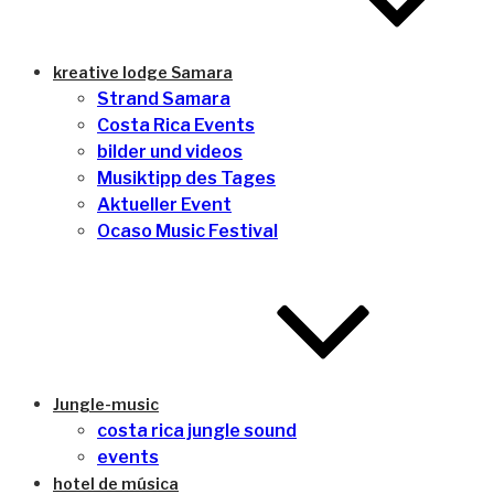
kreative lodge Samara
Strand Samara
Costa Rica Events
bilder und videos
Musiktipp des Tages
Aktueller Event
Ocaso Music Festival
Jungle-music
costa rica jungle sound
events
hotel de música