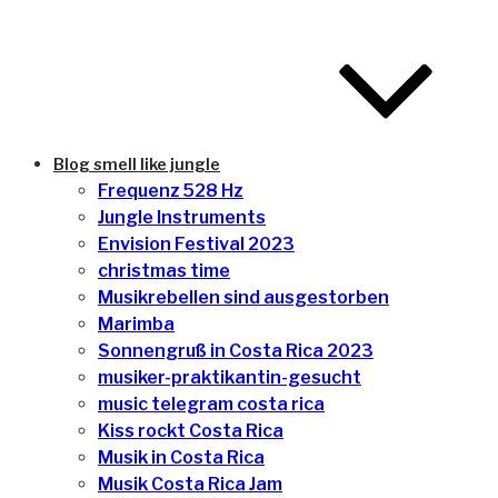
Blog smell like jungle
Frequenz 528 Hz
Jungle Instruments
Envision Festival 2023
christmas time
Musikrebellen sind ausgestorben
Marimba
Sonnengruß in Costa Rica 2023
musiker-praktikantin-gesucht
music telegram costa rica
Kiss rockt Costa Rica
Musik in Costa Rica
Musik Costa Rica Jam