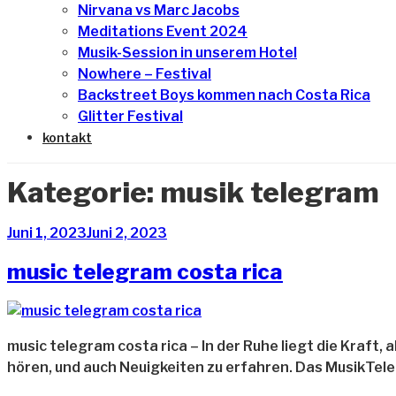
Nirvana vs Marc Jacobs
Meditations Event 2024
Musik-Session in unserem Hotel
Nowhere – Festival
Backstreet Boys kommen nach Costa Rica
Glitter Festival
kontakt
Kategorie:
musik telegram
Veröffentlicht
Juni 1, 2023
Juni 2, 2023
am
music telegram costa rica
music telegram costa rica – In der Ruhe liegt die Kraft,
hören, und auch Neuigkeiten zu erfahren. Das MusikTel