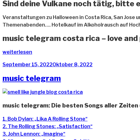
Sind deine Vulkane noch tätig, bitte
Veranstaltungen zu Halloween in Costa Rica, San Jose 
Themenabenden…. Hotelkauf im Alkoholrausch auf Hoch
music telegram costa rica – love and
„music
weiterlesen
telegram
Veröffentlicht
September 15, 2022
Oktober 8, 2022
costa
am
rica“
music telegram
music telegram: Die besten Songs aller Zeiten (
1. Bob Dylan: „Lika A Rolling Stone“
2. The Rolling Stones: „Satisfaction“
3. John Lennon: „Imagine“