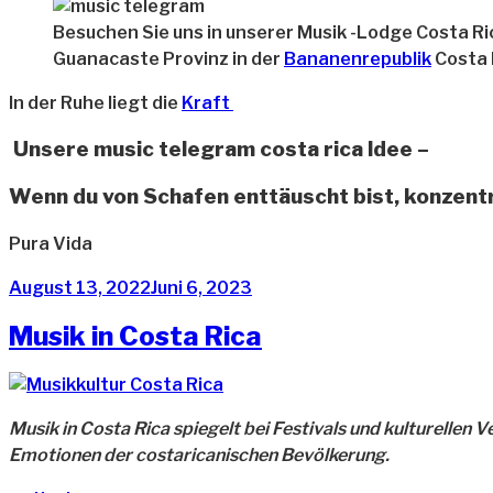
Besuchen Sie uns in unserer Musik -Lodge Costa Ri
Guanacaste Provinz in der
Bananenrepublik
Costa 
In der Ruhe liegt die
Kraft
Unsere music telegram costa rica Idee –
Wenn du von Schafen enttäuscht bist, konzentr
Pura Vida
Veröffentlicht
August 13, 2022
Juni 6, 2023
am
Musik in Costa Rica
Musik in Costa Rica spiegelt bei Festivals und kulturelle
Emotionen der costaricanischen Bevölkerung.