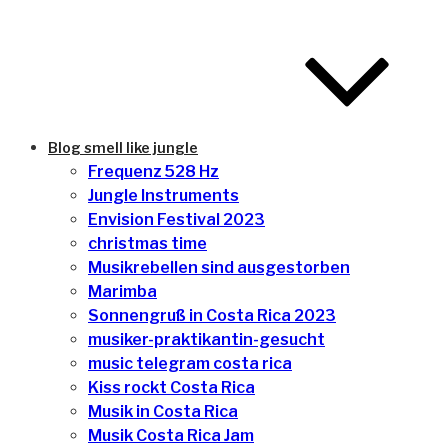
Blog smell like jungle
Frequenz 528 Hz
Jungle Instruments
Envision Festival 2023
christmas time
Musikrebellen sind ausgestorben
Marimba
Sonnengruß in Costa Rica 2023
musiker-praktikantin-gesucht
music telegram costa rica
Kiss rockt Costa Rica
Musik in Costa Rica
Musik Costa Rica Jam