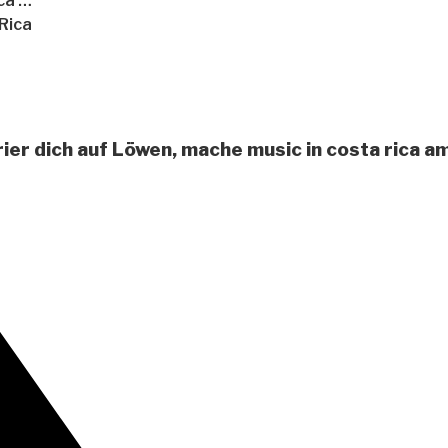
ca …
Rica
ier dich auf Löwen, mache music in costa rica a