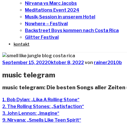
Nirvana vs Marc Jacobs
Meditations Event 2024
Musik-Session in unserem Hotel
Nowhere – Festival
Backstreet Boys kommen nach Costa Rica
Glitter Festival
kontakt
Veröffentlicht
September 15, 2022
Oktober 8, 2022
von
rainer2010b
am
music telegram
music telegram: Die besten Songs aller Zeiten (
1. Bob Dylan: „Lika A Rolling Stone“
2. The Rolling Stones: „Satisfaction“
3. John Lennon: „Imagine“
9. Nirvana: „Smells Like Teen Spirit“