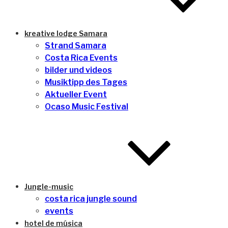
kreative lodge Samara
Strand Samara
Costa Rica Events
bilder und videos
Musiktipp des Tages
Aktueller Event
Ocaso Music Festival
Jungle-music
costa rica jungle sound
events
hotel de música