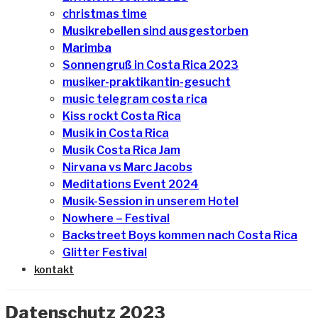
christmas time
Musikrebellen sind ausgestorben
Marimba
Sonnengruß in Costa Rica 2023
musiker-praktikantin-gesucht
music telegram costa rica
Kiss rockt Costa Rica
Musik in Costa Rica
Musik Costa Rica Jam
Nirvana vs Marc Jacobs
Meditations Event 2024
Musik-Session in unserem Hotel
Nowhere – Festival
Backstreet Boys kommen nach Costa Rica
Glitter Festival
kontakt
Datenschutz 2023