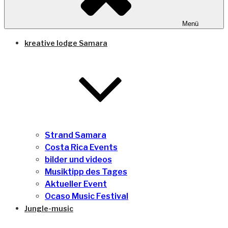
Menü
kreative lodge Samara
Strand Samara
Costa Rica Events
bilder und videos
Musiktipp des Tages
Aktueller Event
Ocaso Music Festival
Jungle-music