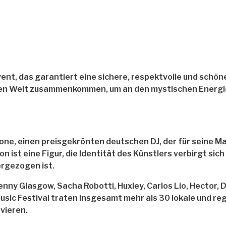
nt, das garantiert eine sichere, respektvolle und schöne E
anzen Welt zusammenkommen, um an den mystischen Energ
tone, einen preisgekrönten deutschen DJ, der für seine
n ist eine Figur, die Identität des Künstlers verbirgt sic
ergezogen ist.
Kenny Glasgow, Sacha Robotti, Huxley, Carlos Lio, Hector
c Festival traten insgesamt mehr als 30 lokale und regio
rvieren.