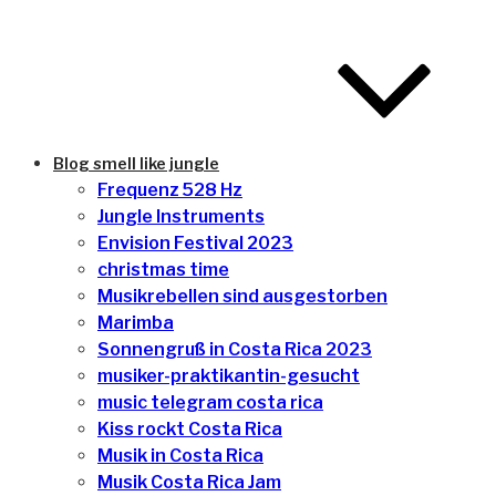
Blog smell like jungle
Frequenz 528 Hz
Jungle Instruments
Envision Festival 2023
christmas time
Musikrebellen sind ausgestorben
Marimba
Sonnengruß in Costa Rica 2023
musiker-praktikantin-gesucht
music telegram costa rica
Kiss rockt Costa Rica
Musik in Costa Rica
Musik Costa Rica Jam