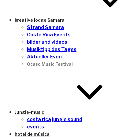
kreative lodge Samara
Strand Samara
Costa Rica Events
bilder und videos
Musiktipp des Tages
Aktueller Event
Ocaso Music Festival
Jungle-music
costa rica jungle sound
events
hotel de música