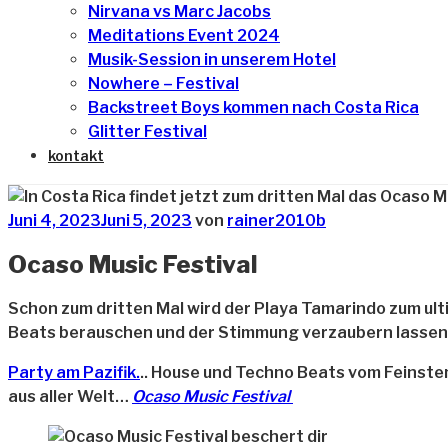
Nirvana vs Marc Jacobs
Meditations Event 2024
Musik-Session in unserem Hotel
Nowhere – Festival
Backstreet Boys kommen nach Costa Rica
Glitter Festival
kontakt
Veröffentlicht
Juni 4, 2023
Juni 5, 2023
von
rainer2010b
am
Ocaso Music Festival
Schon zum dritten Mal wird der Playa Tamarindo zum ult
Beats berauschen und der Stimmung verzaubern lasse
Party am Pazifik.
.. House und Techno Beats vom Feinste
aus aller Welt…
Ocaso Music Festival