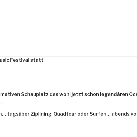
imativen Schauplatz des wohl jetzt schon legendären Oca
n…
n… tagsüber Ziplining, Quadtour oder Surfen… abends vo